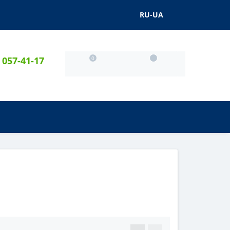
RU-UA
) 057-41-17
0
0
0 грн.
АКЦІЇ
БЛОГ
...
ОРІЖЖІ