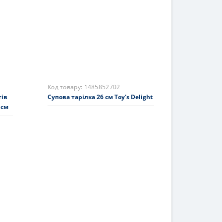
1595 грн.
На складі
Купити
Код товару:
1485852702