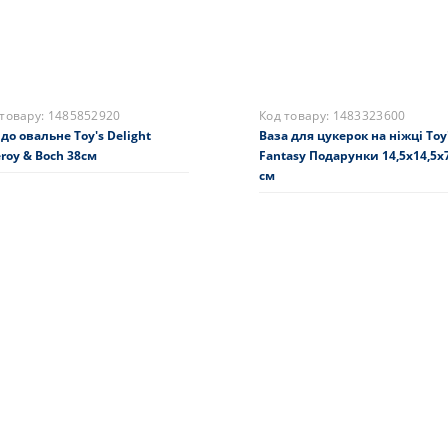
 товару:
1485852920
Код товару:
1483323600
до овальне Toy's Delight
Ваза для цукерок на ніжці Toy
eroy & Boch 38см
Fantasy Подарунки 14,5x14,5x7
см