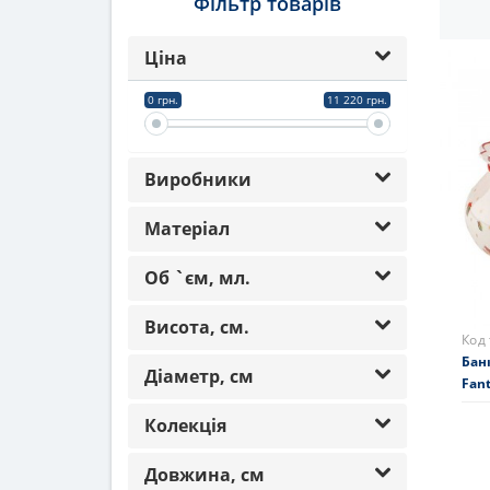
Фільтр товарів
Сор
Ціна
0 грн.
11 220 грн.
Виробники
Матеріал
Об `єм, мл.
Висота, см.
Код
Банк
Діаметр, см
Fant
Колекція
352
На 
Довжина, см