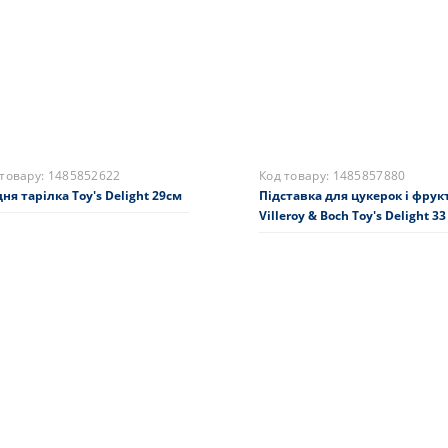
0 грн.
1705 грн.
складі
Купити
На складі
Купити
 товару:
1485852622
Код товару:
1485857880