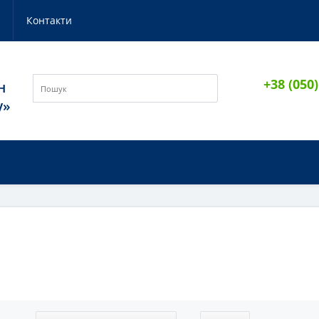
и
Контакти
+38 (050
н
у»
И
ІДЕЇ ПОДАРУНКІВ
НОВИНКИ
ВИЙ ПОСУД VILLEROY & BOCH У ЗАП