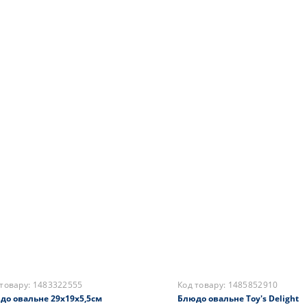
 товару:
1483323634
Код товару:
11486123760151-
о Toy's Fantasy Villeroy &
Блюдо в форме елки Winter
h Санта приносит подарки
Bakery 26,5см
м
2156 грн.
0 грн.
На складі
Купити
складі
Купити