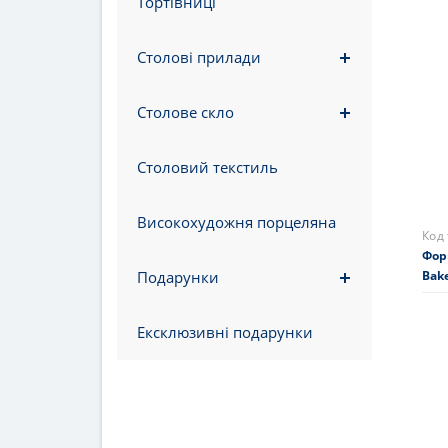
Тортівниці
Обід
159
Столові прилади
На 
Столове скло
Столовий текстиль
Високохудожня порцеляна
Подарунки
Ексклюзивні подарунки