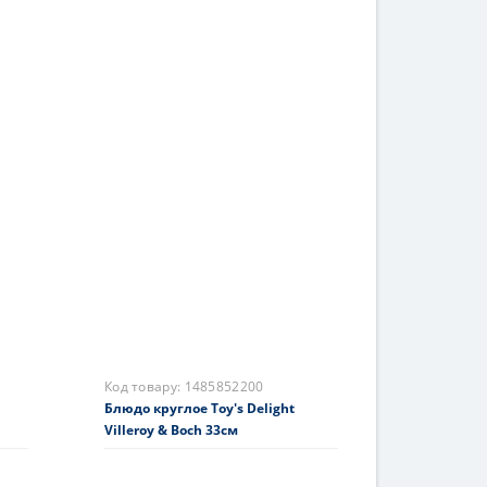
Код товару:
1483322281
 Boch
Блюдо Toy's Fantasy Villeroy &
Boch Дитячі танці 39x39x3,5cm
5058 грн.
На складі
Купити