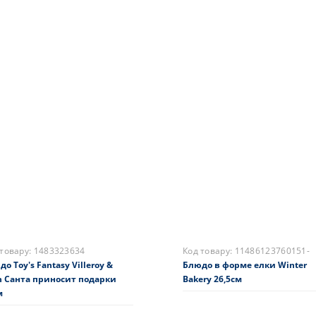
 товару:
1486124526
Код товару:
1485852680
а для зберігання Villeroy &
Блюдо Toy's Delight Villeroy &
 Winter Bakery Delight 1,74
35см
0 грн.
3290 грн.
складі
На складі
Купити
Купити