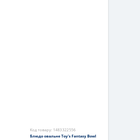
Код товару:
1485852200
Блюдо круглое Toy's Delight
Villeroy & Boch 33см
3850 грн.
На складі
Купити