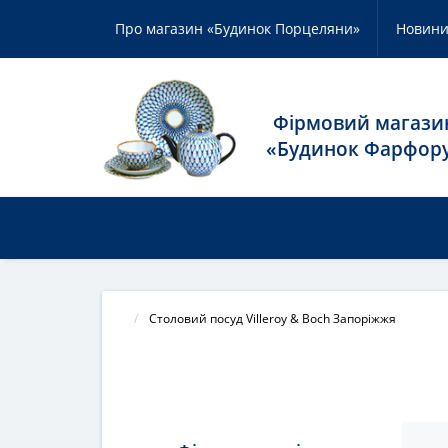
Про магазин «Будинок Порцеляни»
Новин
Фірмовий магази
«Будинок Фарфор
КАТАЛОГ ТОВАРУ
НАШІ БРЕНД
Столовий посуд Villeroy & Boch Запоріжжя
СТОЛО