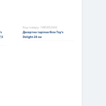
Код товару:
1485852642
's
Десертна тарілка біла Toy’s
,5
Delight 24 см