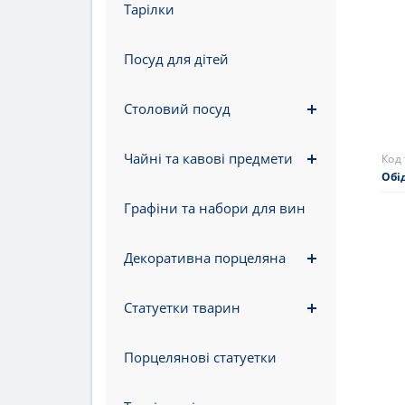
Тарілки
418
На 
Посуд для дітей
Столовий посуд
Чайні та кавові предмети
Графіни та набори для вин
Декоративна порцеляна
Статуетки тварин
Порцелянові статуетки
Код