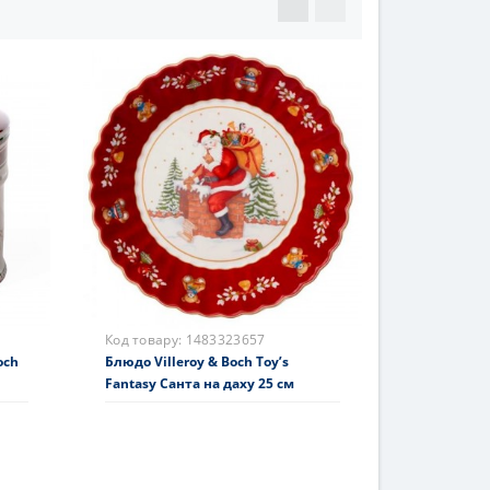
Код товару:
1483323657
och
Блюдо Villeroy & Boch Toy’s
Fantasy Санта на даху 25 см
1705 грн.
На складі
Купити