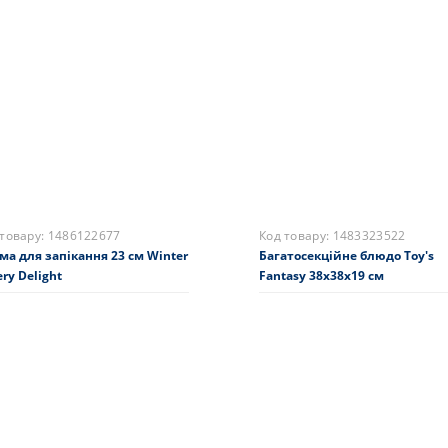
ня тарілка Toy's Delight 29см
Підставка для цукерок і фрук
Villeroy & Boch Toy's Delight 33
3 грн.
8470 грн.
складі
Купити
На складі
Купити