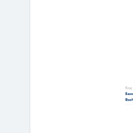
Код
Фор
Bake
253
На 