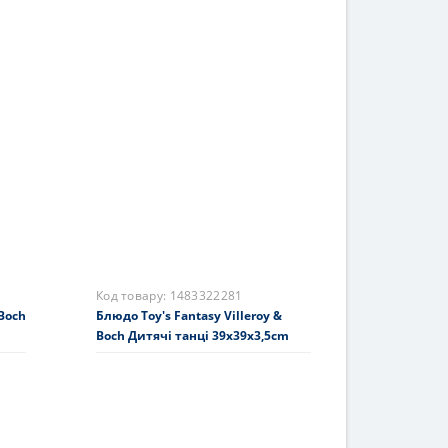
Код товару:
1485854557
Банка для зберігання Villeroy &
Boch Toy's Fantasy 20 см
3905 грн.
На складі
Купити