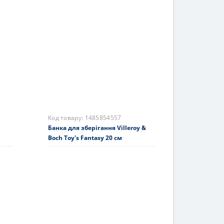
тів
Супова тарілка 26 см Toy's Delight
 см
1593 грн.
На складі
Купити