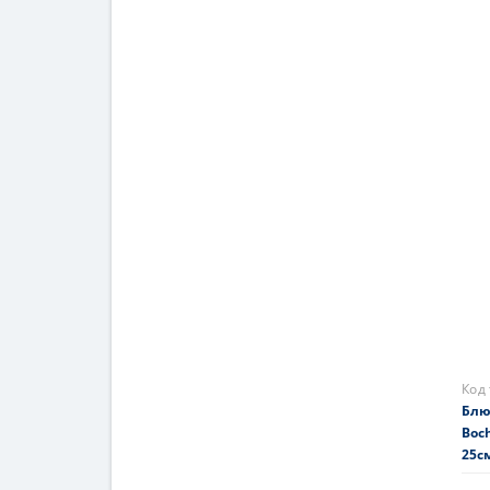
Код
Банк
Boch
374
На 