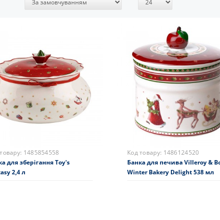
тування:
 товару:
1485854558
Код товару:
1486124520
а для зберігання Toy's
Банка для печива Villeroy & B
asy 2,4 л
Winter Bakery Delight 538 мл
0 грн.
2684 грн.
складі
На складі
Купити
Купити