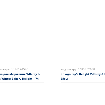
 товару:
1486122677
Код товару:
1483323522
ма для запікання 23 см Winter
Багатосекційне блюдо Toy's
ry Delight
Fantasy 38x38x19 см
0 грн.
11220 грн.
складі
На складі
Купити
Купити