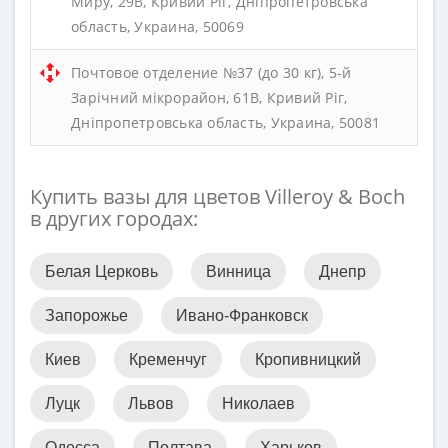
Миру, 29В, Кривий Ріг, Дніпропетровська
область, Украина, 50069
Почтовое отделение №37 (до 30 кг), 5-й
Зарічний мікрорайон, 61В, Кривий Ріг,
Дніпропетровська область, Украина, 50081
Купить вазы для цветов Villeroy & Boch
в других городах:
Белая Церковь
Винница
Днепр
Запорожье
Ивано-Франковск
Киев
Кременчуг
Кропивницкий
Луцк
Львов
Николаев
Одесса
Полтава
Харьков