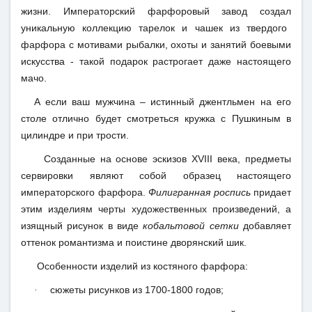
жизни.
Императорский
фарфоровый завод создал
уникальную коллекцию тарелок и чашек из
твердого
фарфора
с мотивами рыбалки, охоты и занятий боевыми
искусства - такой подарок растрогает даже настоящего
мачо.
А если ваш мужчина – истинный джентльмен на его
столе отлично будет смотреться кружка с Пушкиным в
цилиндре и при трости.
Созданные на основе эскизов
XVIII
века, предметы
сервировки являют собой образец настоящего
императорского фарфора
.
Филигранная роспись
придает
этим изделиям черты художественных произведений, а
изящный рисунок в виде
кобальтовой сетки
добавляет
оттенок романтизма и поистине дворянский шик.
Особенности изделий из
костяного фарфора
:
сюжеты рисунков из 1700-1800 годов;
·