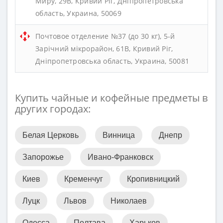
Миру, 29В, Кривий Ріг, Дніпропетровська
область, Украина, 50069
Почтовое отделение №37 (до 30 кг), 5-й
Зарічний мікрорайон, 61В, Кривий Ріг,
Дніпропетровська область, Украина, 50081
Купить чайные и кофейные предметы в
других городах:
Белая Церковь
Винница
Днепр
Запорожье
Ивано-Франковск
Киев
Кременчуг
Кропивницкий
Луцк
Львов
Николаев
Одесса
Полтава
Харьков