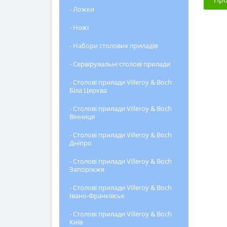
- Ложки
- Ножі
- Набори столових приладів
- Сервірувальні столові прилади
- Столові прилади Villeroy & Boch
Біла Церква
- Столові прилади Villeroy & Boch
Вінниця
- Столові прилади Villeroy & Boch
Дніпро
- Столові прилади Villeroy & Boch
Запоріжжя
- Столові прилади Villeroy & Boch
Івано-Франківськ
- Столові прилади Villeroy & Boch
Київ