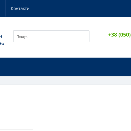
и
Контакти
+38 (050
н
у»
И
ІДЕЇ ПОДАРУНКІВ
НОВИНКИ
ЛОЖКИ VILLEROY & BOCH