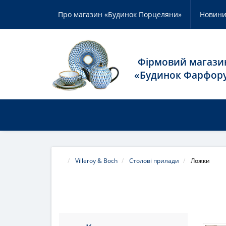
Про магазин «Будинок Порцеляни»
Новин
Фірмовий магази
«Будинок Фарфор
КАТАЛОГ ТОВАРУ
НАШІ БРЕНД
Villeroy & Boch
Столові прилади
Ложки