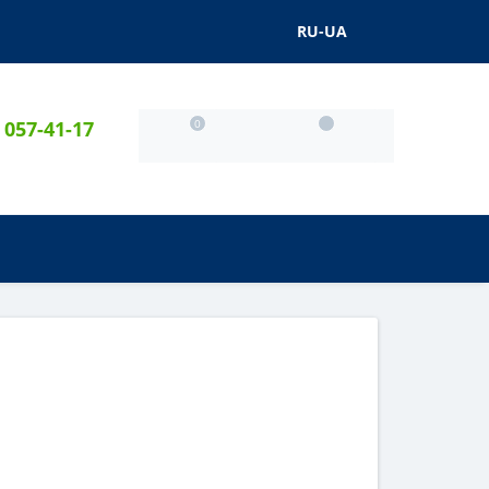
RU-UA
) 057-41-17
0
0
0 грн.
АКЦІЇ
БЛОГ
...