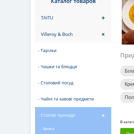
Каталог товаров
TAITU
Villeroy & Boch
- Тарілки
Прид
- Чашки та блюдця
Біл
- Столовий посуд
Кре
Пол
- Чайні та кавові предмети
- Столові прилади
В катег
- Вилки
Про