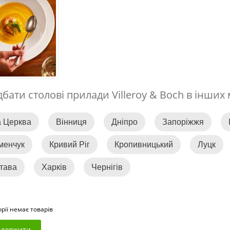
бати столові прилади Villeroy & Boch в інших 
а Церква
Вінниця
Дніпро
Запоріжжя
менчук
Кривий Ріг
Кропивницький
Луцк
тава
Харків
Чернігів
орії немає товарів
довжити