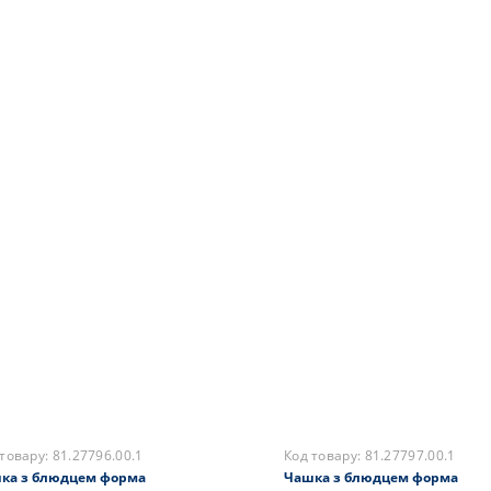
 товару:
81.27800.00.1
Код товару:
81.27801.00.1
ка з блюдцем форма
Чашка з блюдцем форма
вневий малюнок Clear
травневий малюнок Cool
5 грн.
3205 грн.
ає в наявності
На складі
Купити
Закінчився