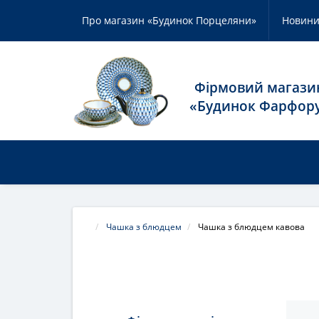
Про магазин «Будинок Порцеляни»
Новин
Фірмовий магази
«Будинок Фарфор
КАТАЛОГ ТОВАРУ
НАШІ БРЕНД
Чашка з блюдцем
Чашка з блюдцем кавова