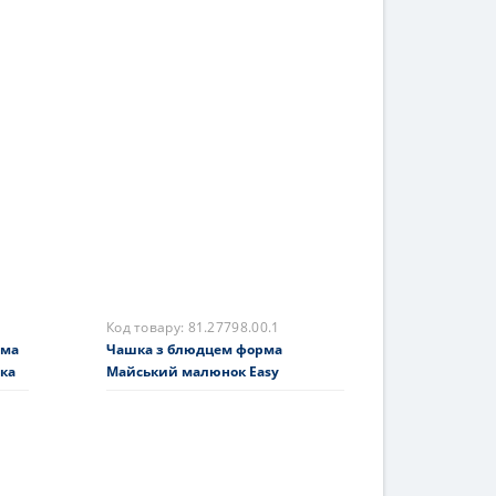
Код товару:
81.28737.00.1
орма
Трипредметний комплект форма
Травневий малюнок Балет
Чиполліне
6138 грн.
На складі
Купити