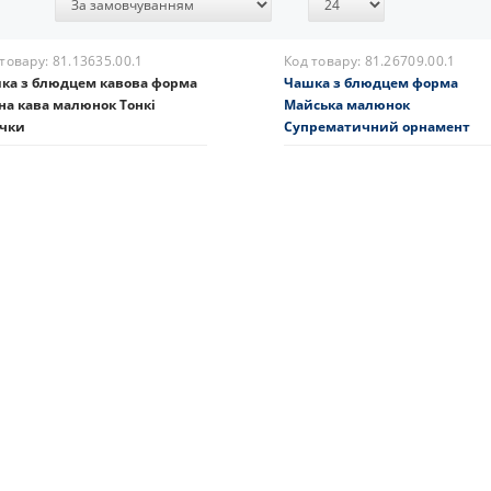
тування:
 товару:
81.13635.00.1
Код товару:
81.26709.00.1
ка з блюдцем кавова форма
Чашка з блюдцем форма
на кава малюнок Тонкі
Майська малюнок
очки
Супрематичний орнамент
3 грн.
2229 грн.