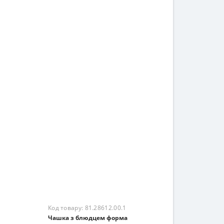
Код товару:
81.27799.00.1
Чашка з блюдцем форма
травневий малюнок Melody
3205 грн.
Немає в наявності
Закінчився