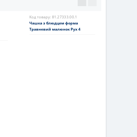
Код товару:
81.27333.00.1
Чашка з блюдцем форма
Травневий малюнок Рух 4
2846 грн.
На складі
Купити