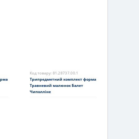
Чашка з блюдцем форма
Травневий малюнок Glare
2510 грн.
На складі
Купити