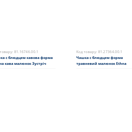
0 грн.
3440 грн.
ає в наявності
На складі
Купити
Закінчився
 товару:
81.16746.00.1
Код товару:
81.27364.00.1