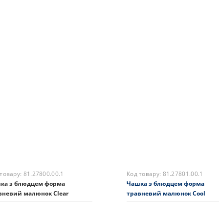
 товару:
81.20981.00.1
Код товару:
81.20119.00.1
ка із блюдцем кавова форма
Чашка з блюдцем кавова фо
я малюнок Ялинка -
Юлія малюнок Кобальтова сіт
клюзивний подарунок
8254 грн.
4 грн.
На складі
Купити
складі
Купити