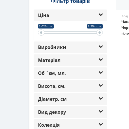
Фільтр товарів
Сор
Ціна
1 020 грн.
8 254 грн.
Виробники
Матеріал
Об `єм, мл.
Висота, см.
Код
Чаш
Діаметр, см
Чор
гіл
Вид декору
142
Колекція