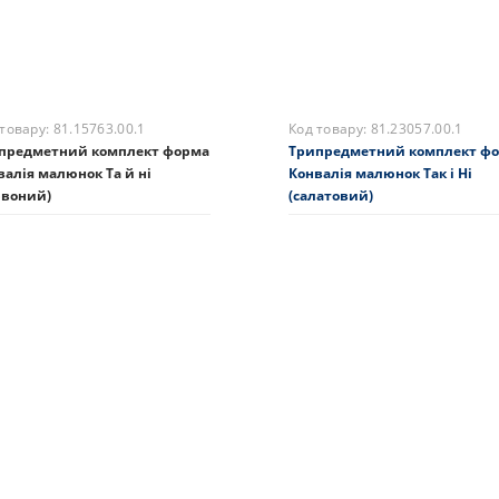
ає в наявності
На складі
Купити
Закінчився
 товару:
81.15763.00.1
Код товару:
81.23057.00.1
предметний комплект форма
Трипредметний комплект ф
валія малюнок Та й ні
Конвалія малюнок Так і Ні
рвоний)
(салатовий)