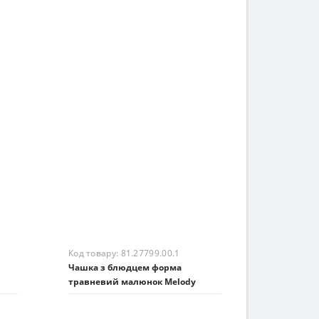
Код товару:
81.27798.00.1
рма
Чашка з блюдцем форма
ка
Майський малюнок Easy
3205 грн.
На складі
Купити