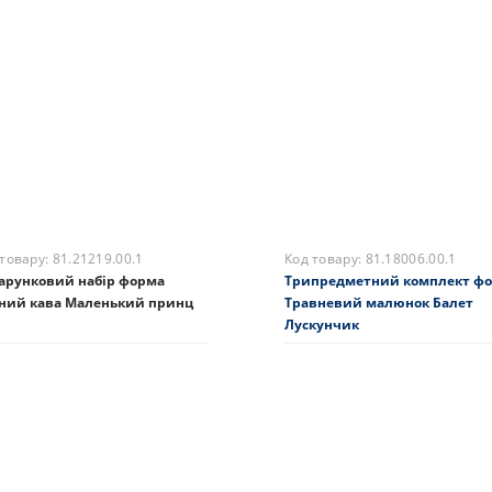
ка с блюдцем кавова форма
Чашка с блюдцем форма
на кава малюнок Зустріч
травневий малюнок Ethna
4 грн.
3205 грн.
складі
На складі
Купити
Купити