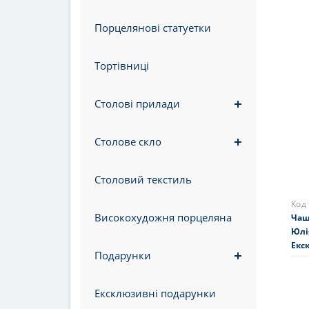
Порцелянові статуетки
Код
Под
Чор
Тортівниці
6/12
Столові прилади
128
Нем
Столове скло
Столовий текстиль
Високохудожня порцеляна
Подарунки
Ексклюзивні подарунки