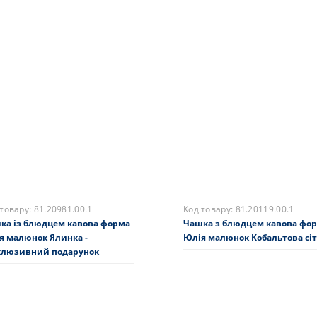
 товару:
81.21219.00.1
Код товару:
81.18006.00.1
арунковий набір форма
Трипредметний комплект ф
ний кава Маленький принц
Травневий малюнок Балет
Лускунчик
94 грн.
6138 грн.
ає в наявності
На складі
Купити
Закінчився