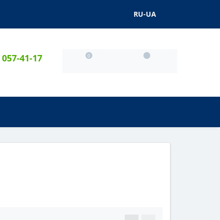
RU-UA
) 057-41-17
0
0
0 грн.
АКЦІЇ
БЛОГ
...