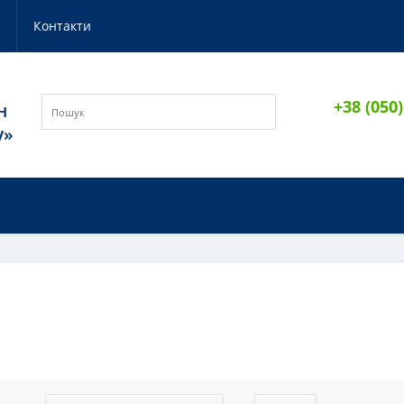
и
Контакти
+38 (050
н
у»
И
ІДЕЇ ПОДАРУНКІВ
НОВИНКИ
ЧАШКА З БЛЮДЦЕМ КАВОВА