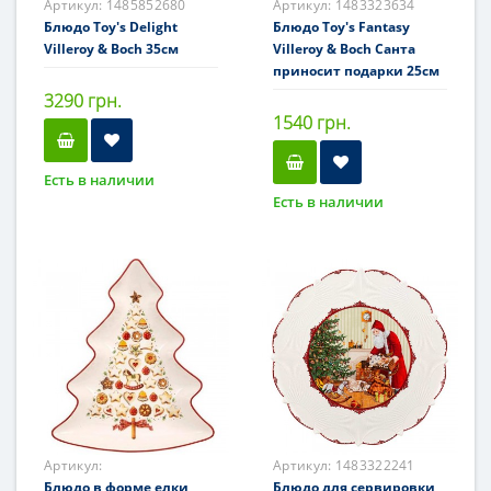
Артикул:
1485852680
Артикул:
1483323634
Блюдо Toy's Delight
Блюдо Toy's Fantasy
Villeroy & Boch 35см
Villeroy & Boch Санта
приносит подарки 25см
3290 грн.
1540 грн.
Есть в наличии
Есть в наличии
Артикул:
Артикул:
1483322241
11486123760151-
Блюдо в форме елки
Блюдо для сервировки