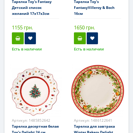
Тарелка Toy's Fantasy
Тарелка Toy's
Детский список
FantasyVilleroy & Boch
желаний 17x17x3см
16см
1155 грн.
1650 грн.
Есть в наличии
Есть в наличии
Артикул:
1485852642
Артикул:
1486122641
Тарелка десертная белая
Тарелка для завтрака
Toy’s Delight 24 см
Winter Bakery Delight